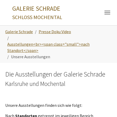
Skip to main navigation
Zum Hauptinhalt springen
Skip to page footer
GALERIE SCHRADE
SCHLOSS MOCHENTAL
Sie sind hier:
Galerie Schrade
Presse Doku Video
Ausstellungen<br><span class="small">nach
Standort</span>
Unsere Ausstellungen
Die Ausstellungen der Galerie Schrade
Karlsruhe und Mochental
Unsere Ausstellungen finden sich wie folgt:
Nach
Standorten
getrennt im jeweiligen Bereich