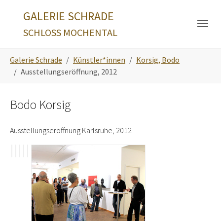
Skip to main navigation
Zum Hauptinhalt springen
Skip to page footer
GALERIE SCHRADE
SCHLOSS MOCHENTAL
Sie sind hier:
Galerie Schrade
Künstler*innen
Korsig, Bodo
Ausstellungseröffnung, 2012
Bodo Korsig
Ausstellungseröffnung Karlsruhe, 2012