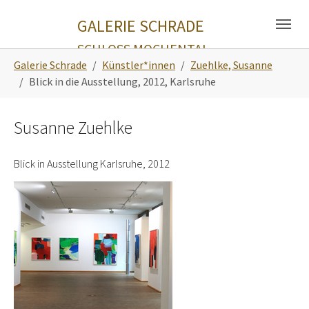
Skip to main navigation
Zum Hauptinhalt springen
Skip to page footer
GALERIE SCHRADE
SCHLOSS MOCHENTAL
Sie sind hier:
Galerie Schrade
Künstler*innen
Zuehlke, Susanne
Blick in die Ausstellung, 2012, Karlsruhe
Susanne Zuehlke
Blick in Ausstellung Karlsruhe, 2012