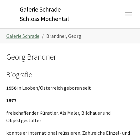
Skip to main navigation
Zum Hauptinhalt springen
Skip to page footer
Galerie Schrade
Schloss Mochental
Sie sind hier:
Galerie Schrade
Brandner, Georg
Georg Brandner
Biografie
1956
in Leoben/Österreich geboren seit
1977
freischaffender Künstler. Als Maler, Bildhauer und
Objektgestalter
konnte er international reüssieren. Zahlreiche Einzel- und