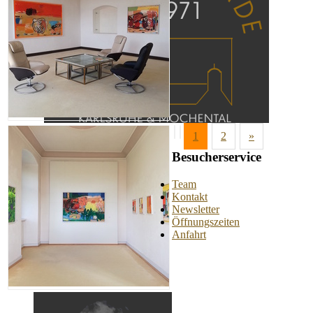
1
2
»
Besucherservice
Team
Kontakt
Newsletter
Öffnungszeiten
Anfahrt